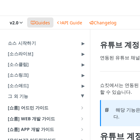
v2.0
Guides
API Guide
Changelog
유튜브 계정
소스 시작하기
[소스라이브]
연동된 유튜브 채널
[소스클립]
[소스링크]
쇼킷에서는 연동된 
[소스애드]
할 수 있습니다.
그 외 기능
[쇼룸] 어드민 가이드
📘
해당 기능은
배너
다.
[쇼룸] WEB 개발 가이드
VOD 큐레이션
라이브러리 연동 방식
[쇼룸] APP 개발 가이드
유튜브 계
기본 사용법
CLIP 큐레이션
쇼룸 브릿지 가이드
Android 웹뷰 연동