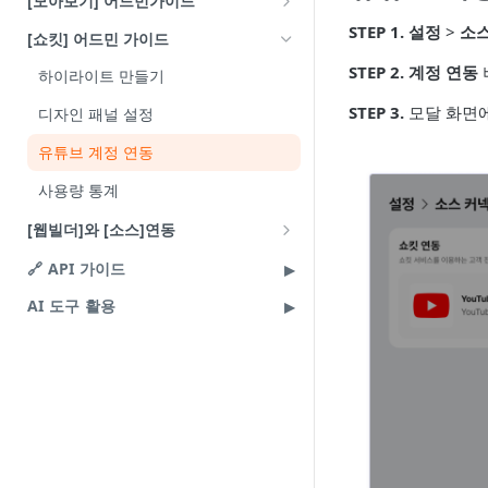
[모아보기] 어드민가이드
payload 정의
payload 정의
쇼룸 설정
iOS 웹뷰 연동
상단 배너 설정
STEP 1.
설정
>
소
[쇼킷] 어드민 가이드
라이브 알림 기능 사용법
큐레이션 설정
STEP 2.
계정 연동
하이라이트 만들기
모아보기 화면 구성
STEP 3.
모달 화면
디자인 패널 설정
유튜브 계정 연동
사용량 통계
[웹빌더]와 [소스]연동
카페24와 소스라이브 연동
🔗 API 가이드
메이크샵과 소스라이브 연동
AI 도구 활용
샵바이와 소스라이브 연동
고도몰과 소스라이브 연동
아임웹과 소스라이브 연동
쇼피파이(Shopify)와 소스클립 연동