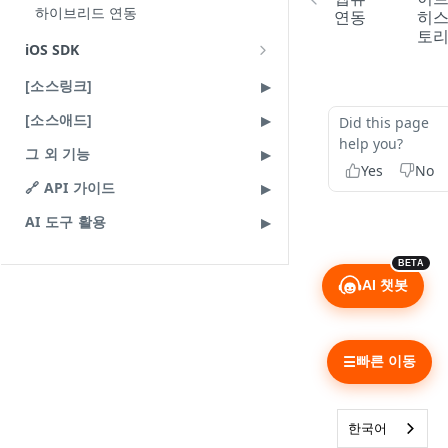
댓글 관리
소스클립 전시
하이브리드 연동
연동
히
공유하기 동작 제어
사용 예시
전시 기본 사용법
토
리워드 등록과 연결
소스클립 전시 브릿지 가이드
iOS SDK
닫기 동작 제어
플로팅 기능
전시 모듈화 사용법
payload 정의
대시보드
에러 가이드
업데이트 히스토리
[소스링크]
payload 정의
전시 사용 예시
소스클립 브릿지 에러 메시지
소스클립 플레이어
하이브리드 연동
[소스애드]
payload
Did this page
업데이트 히스토리
업데이트 히스토리
help you?
[클립부스터] 어드민 가이드
그 외 기능
Yes
No
클립부스터 신청
🔗 API 가이드
클립부스터 목록
AI 도구 활용
클립부스터 상태와 상세 화면
BETA
AI 챗봇
빠른 이동
☰
한국어