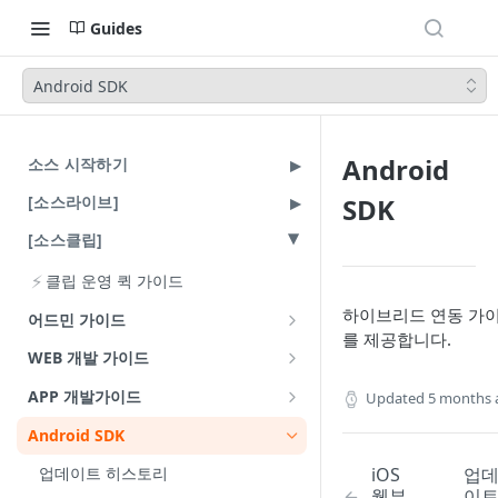
Guides
Android SDK
Android
소스 시작하기
[소스라이브]
SDK
[소스클립]
⚡
클립 운영 퀵 가이드
하이브리드 연동 가
어드민 가이드
를 제공합니다.
클립 채널 설정
WEB 개발 가이드
클립 업로드
소스클립 플레이어
APP 개발가이드
Updated
5 months 
소스클립 연동 가이드
클립 목록과 상세 화면
소스클립 플레이어 브릿지 가이드
Android 웹뷰 연동
Android SDK
payload 가이드
상품 등록과 관리
소스클립 플레이어 라이브러리
iOS 웹뷰 연동
iOS
업
업데이트 히스토리
웹뷰
이
상품 클릭 동작 제어
기본 사용법