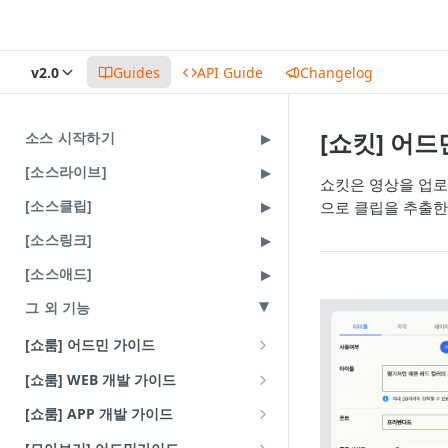
v2.0
Guides
API Guide
Changelog
[쇼킷] 어
소스 시작하기
[소스라이브]
쇼킷은 영상을 업로
[소스클립]
으로 클립을 추출한
[소스링크]
[소스애드]
그 외 기능
[쇼룸] 어드민 가이드
배너
[쇼룸] WEB 개발 가이드
VOD 큐레이션
라이브러리 연동 방식
[쇼룸] APP 개발 가이드
기본 사용법
CLIP 큐레이션
쇼룸 브릿지 가이드
Android 웹뷰 연동