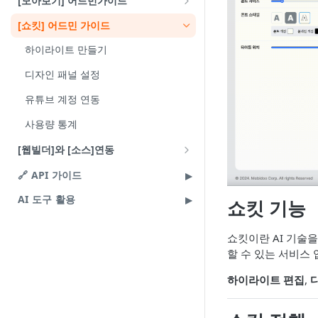
[모아보기] 어드민가이드
payload 정의
payload 정의
쇼룸 설정
iOS 웹뷰 연동
상단 배너 설정
[쇼킷] 어드민 가이드
라이브 알림 기능 사용법
큐레이션 설정
하이라이트 만들기
모아보기 화면 구성
디자인 패널 설정
유튜브 계정 연동
사용량 통계
[웹빌더]와 [소스]연동
카페24와 소스라이브 연동
🔗 API 가이드
메이크샵과 소스라이브 연동
AI 도구 활용
쇼킷 기능
샵바이와 소스라이브 연동
쇼킷이란 AI 기술
고도몰과 소스라이브 연동
할 수 있는 서비스 
아임웹과 소스라이브 연동
하이라이트 편집
,
쇼피파이(Shopify)와 소스클립 연동