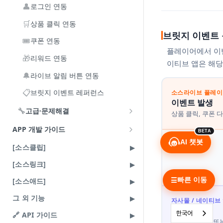
🪄
라이브 송출하기
플로팅 플레이어
👤
로그인 연동
기본 정보 설정
(공통) 네트워크와 기기 환경 확인
📋
라이브콘솔로 라이브 운영하기
라이브러리 파라미터 레퍼런스
🛒
상품 클릭 연동
화면 구성 설정
모바일로 송출
구성과 사이드바 활용
브릿지 이벤트 
AI 활용 기능
🎟️
쿠폰 연동
플레이어 템플릿 설정
PC로 송출
채팅
AI 챗봇
플레이어에서 이벤
라이브 중 알아두기
🎁
리워드 연동
이티브 앱은 해당
운영 정보 설정
다중송출 - 유튜브
상품
AI 보이스
편성표 복사하기
라이브 종료하기
🔔
라이브 알림 버튼 연동
쿠폰과 이벤트 설정
인서트
라이브 URL 변경하기
VOD 관리와 ReLive 편성하기
📋
브릿지 이벤트 레퍼런스
소스라이브 플레이
이벤트 발생
쇼룸 설정
쿠폰
라이브 송출 중 수정하기
VOD 목록과 상세보기
분석하기
🔧
고급·문제해결
상품 클릭, 쿠폰 
라이브 수정과 관리
이벤트 - 구매인증, 메시지, 퀴즈, 투
모바일 웹에서 관리하기
VOD 업로드
대시보드
방송 운영 정보
🖼️
iframe 연동 가이드
APP 개발 가이드
표
BETA
VOD 정보 수정
라이브
스탭 역할과 관리
FAQ
🚨
에러 가이드
Appsflyer 연동
AI 챗봇
이벤트 - 리워드
[소스클립]
ReLive 편성과 관리
VOD
방송 운영 정보 설정하기
❓
자주 묻는 질문 (FAQ)
Flutter WebView Bridge 설정 가이드
실시간 통계와 위젯 설정
[소스링크]
채널(FC) 설정
파일 관리 사용하기
📝
릴리즈 노트
React Native PIP(Picture-in-Picture)
빠른 이동
[소스애드]
☰
프롬프터
구현 가이드
사용량 조회
라이브 운영하기
그 외 기능
자사몰 / 네이티브
Android 웹뷰 연동
[스탭] 전용 가이드
이벤트 처리
한국어
🔗 API 가이드
등록한 리스너 또는
iOS 웹뷰 연동