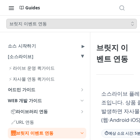
Guides
브릿지 이벤트 연동
브릿지 이
소스 시작하기
[소스라이브]
벤트 연동
⚡
라이브 운영 퀵가이드
⚡
자사몰 연동 퀵가이드
어드민 가이드
소스라이브 플레
계정과 기본 설정
WEB 개발 가이드
조입니다. 상품 
계정 이해하기
라이브 준비하기
발생하면 자사몰에
📦
라이브러리 연동
계정 발급과 로그인
상점 정보 설정
(웹·Android
📦
상품 등록과 관리하기
라이브러리 설치
🔗
URL 연동
엑셀 다운로드 비밀번호 설정
카테고리 설정
🔐
라이브 편성하기
사용자 인증
🌉
브릿지 이벤트 연동
⏱
예상 소요 시간: 5
편성 방법