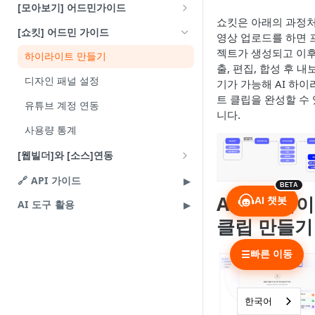
CLIP 큐레이션
쇼룸 브릿지 가이드
Android 웹뷰 연동
[모아보기] 어드민가이드
payload 정의
payload 정의
쇼킷은 아래의 과정
쇼룸 설정
iOS 웹뷰 연동
상단 배너 설정
[쇼킷] 어드민 가이드
영상 업로드를 하면 
라이브 알림 기능 사용법
큐레이션 설정
젝트가 생성되고 이후
하이라이트 만들기
출, 편집, 합성 후 내
모아보기 화면 구성
디자인 패널 설정
기가 가능해 AI 하이
트 클립을 완성할 수
유튜브 계정 연동
니다.
사용량 통계
[웹빌더]와 [소스]연동
카페24와 소스라이브 연동
🔗 API 가이드
BETA
AI 하이라
메이크샵과 소스라이브 연동
AI 챗봇
AI 도구 활용
클립 만들기
샵바이와 소스라이브 연동
고도몰과 소스라이브 연동
빠른 이동
☰
아임웹과 소스라이브 연동
쇼피파이(Shopify)와 소스클립 연동
한국어