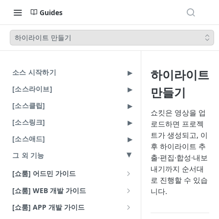
Guides
하이라이트 만들기
하이라이트
소스 시작하기
[소스라이브]
만들기
[소스클립]
쇼킷은 영상을 업
[소스링크]
로드하면 프로젝
트가 생성되고, 이
[소스애드]
후 하이라이트 추
그 외 기능
출·편집·합성·내보
내기까지 순서대
[쇼룸] 어드민 가이드
로 진행할 수 있습
배너
[쇼룸] WEB 개발 가이드
니다.
VOD 큐레이션
라이브러리 연동 방식
[쇼룸] APP 개발 가이드
기본 사용법