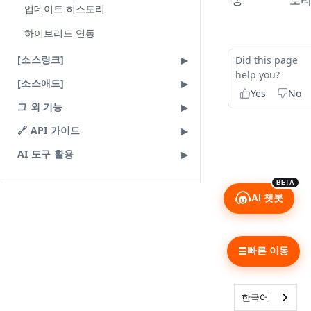
동
토
댓글 관리
소스클립 전시
하이브리드 연동
업데이트 히스토리
공유하기 동작 제어
사용 예시
전시 기본 사용법
리워드 등록과 연결
소스클립 전시 브릿지 가이드
하이브리드 연동
닫기 동작 제어
플로팅 기능
전시 모듈화 사용법
payload 정의
대시보드
에러 가이드
[소스링크]
Did this page
payload 정의
전시 사용 예시
소스클립 브릿지 에러 메시지
help you?
소스클립 플레이어
[소스애드]
payload
Yes
No
업데이트 히스토리
업데이트 히스토리
[클립부스터] 어드민 가이드
그 외 기능
클립부스터 신청
🔗 API 가이드
클립부스터 목록
AI 도구 활용
클립부스터 상태와 상세 화면
BETA
AI 챗봇
빠른 이동
☰
한국어