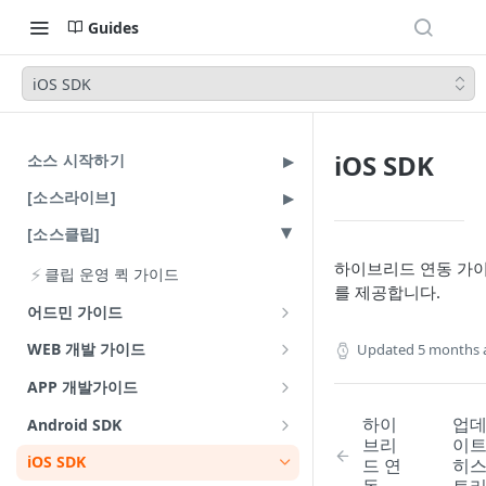
Guides
iOS SDK
iOS SDK
소스 시작하기
[소스라이브]
[소스클립]
하이브리드 연동 가
⚡
클립 운영 퀵 가이드
를 제공합니다.
어드민 가이드
클립 채널 설정
WEB 개발 가이드
Updated
5 months 
클립 업로드
소스클립 플레이어
APP 개발가이드
소스클립 연동 가이드
클립 목록과 상세 화면
소스클립 플레이어 브릿지 가이드
Android 웹뷰 연동
하이
업
Android SDK
브리
이
payload 가이드
상품 등록과 관리
소스클립 플레이어 라이브러리
iOS 웹뷰 연동
업데이트 히스토리
iOS SDK
드 연
히
상품 클릭 동작 제어
기본 사용법