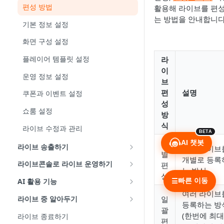
편성 방법
활용해 라이브를 편
는 방법을 안내합니다
기본 정보 설정
화면 구성 설정
플레이어 템플릿 설정
라
이
운영 정보 설정
브
편
설명
쿠폰과 이벤트 설정
성
쇼룸 설정
방
식
라이브 수정과 관리
BETA
개
AI 챗봇
라이브 송출하기
단일 라이브
별
개별로 등록
(공통) 네트워크와 기기 환경 확인
라이브콘솔로 라이브 운영하기
편
는 방식
성
모바일로 송출
구성과 사이드바 활용
빠른 이동
AI 활용 기능
☰
여러 라이브
PC로 송출
채팅
AI 챗봇
라이브 중 알아두기
일
등록하는 방
괄
다중송출 - 유튜브
상품
AI 보이스
편성표 복사하기
(한번에 최대
라이브 종료하기
편