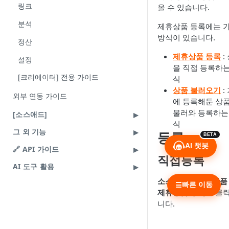
링크
올 수 있습니다.
분석
제휴상품 등록에는 
방식이 있습니다.
정산
제휴상품 등록
:
설정
을 직접 등록하는
[크리에이터] 전용 가이드
식
상품 불러오기
:
외부 연동 가이드
에 등록해둔 상
불러와 등록하는
[소스애드]
식
그 외 기능
등록
BETA
AI 챗봇
🔗 API 가이드
직접등록
AI 도구 활용
소스링크
>
제휴상품
빠른 이동
☰
제휴상품 등록
을 클
니다.