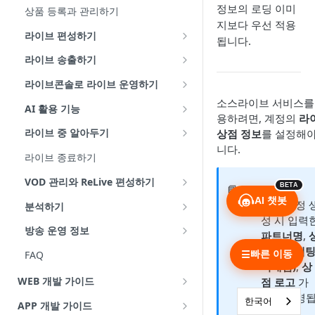
정보의 로딩 이미
상품 등록과 관리하기
지보다 우선 적용
라이브 편성하기
됩니다.
편성 방법
라이브 송출하기
기본 정보 설정
(공통) 네트워크와 기기 환경 확인
라이브콘솔로 라이브 운영하기
소스라이브 서비스를
화면 구성 설정
모바일로 송출
구성과 사이드바 활용
AI 활용 기능
용하려면, 계정의
라
플레이어 템플릿 설정
PC로 송출
채팅
AI 챗봇
라이브 중 알아두기
상점 정보
를 설정해야
니다.
운영 정보 설정
다중송출 - 유튜브
상품
AI 보이스
편성표 복사하기
라이브 종료하기
쿠폰과 이벤트 설정
인서트
라이브 URL 변경하기
VOD 관리와 ReLive 편성하기
BETA
📘
쇼룸 설정
쿠폰
라이브 송출 중 수정하기
VOD 목록과 상세보기
AI 챗봇
초기 계정 
분석하기
성 시 입력
라이브 수정과 관리
이벤트 - 구매인증, 메시지, 퀴즈, 투
모바일 웹에서 관리하기
VOD 업로드
대시보드
방송 운영 정보
파트너명
,
표
VOD 정보 수정
라이브
스탭 역할과 관리
점명 (=채
빠른 이동
FAQ
☰
이벤트 - 리워드
닉네임)
,
상
ReLive 편성과 관리
VOD
방송 운영 정보 설정하기
WEB 개발 가이드
점 로고
가
실시간 통계와 위젯 설정
자동 반영
채널(FC) 설정
파일 관리 사용하기
📦
라이브러리 연동
한국어
APP 개발 가이드
프롬프터
니다.