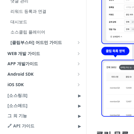
댓글 관리
리워드 등록과 연결
대시보드
소스클립 플레이어
[클립부스터] 어드민 가이드
클립부스터 신청
WEB 개발 가이드
클립부스터 목록
소스클립 플레이어
APP 개발가이드
소스클립 연동 가이드
클립부스터 상태와 상세 화면
소스클립 플레이어 브릿지 가이드
Android 웹뷰 연동
Android SDK
payload 가이드
소스클립 플레이어 라이브러리
iOS 웹뷰 연동
업데이트 히스토리
iOS SDK
상품 클릭 동작 제어
기본 사용법
소스클립 전시
하이브리드 연동
업데이트 히스토리
[소스링크]
공유하기 동작 제어
사용 예시
전시 기본 사용법
소스클립 전시 브릿지 가이드
하이브리드 연동
[소스애드]
닫기 동작 제어
플로팅 기능
전시 모듈화 사용법
payload 정의
에러 가이드
그 외 기능
payload 정의
전시 사용 예시
소스클립 브릿지 에러 메시지
🔗 API 가이드
payload
업데이트 히스토리
업데이트 히스토리