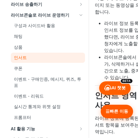
편성 방법
라이브 송출하기
미지 또는 동영상을 
합니다.
기본 정보 설정
(공통) 네트워크와 기기 환경 확인
라이브콘솔로 라이브 운영하기
라이브 정보 등록
화면 구성 설정
모바일로 송출
구성과 사이드바 활용
인서트 정보를 
플레이어 템플릿 설정
PC로 송출
채팅
했다면, 라이브 
청자에게 노출할
운영 정보 설정
다중송출 - 유튜브
상품
있습니다.
쿠폰과 이벤트 설정
라이브콘솔에서
인서트
가, 삭제하거나 
쇼룸 설정
쿠폰
간으로 노출, 중
라이브 수정과 관리
수 있습니다.
이벤트 - 구매인증, 메시지, 퀴즈, 투
BETA
표
AI 챗봇
인서트 영역
이벤트 - 리워드
사용
실시간 통계와 위젯 설정
빠른 이동
☰
프롬프터
라이브 정보에 등록된
서트 항목을 보여주는
AI 활용 기능
역입니다.
AI 챗봇