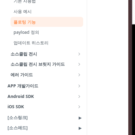
기본 사용법
리워드 등록과 연결
공유하기 동작 제어
사용 예시
대시보드
닫기 동작 제어
플로팅 기능
소스클립 플레이어
payload 정의
[클립부스터] 어드민 가이드
업데이트 히스토리
클립부스터 신청
소스클립 전시
클립부스터 목록
전시 기본 사용법
소스클립 전시 브릿지 가이드
클립부스터 상태와 상세 화면
전시 모듈화 사용법
payload 정의
에러 가이드
전시 사용 예시
소스클립 브릿지 에러 메시지
APP 개발가이드
payload
업데이트 히스토리
Android 웹뷰 연동
Android SDK
iOS 웹뷰 연동
업데이트 히스토리
iOS SDK
하이브리드 연동
업데이트 히스토리
[소스링크]
하이브리드 연동
[소스애드]